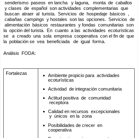
 senderismo  paseos  en lancha   y laguna,   monta  de  caballos 
 y clases  de  español  son actividades  complementarias  que 
 buscan  atraer  al  turista.  Servicios  de  hospedaje  básicos  , 
 cabañas  campings  y hostales  son las  opciones.  Servicios  de 
 alimentación  básicos  restaurantes  y fondas  comunitarias  son 
la  opción del turista.  En  cuanto  a las  actividades  ecoturísticas 
se   a  creado  una  sola  empresa  cooperativa  con el fin de  que 
la  población se  vea  beneficiada   de  igual  forma.
Análisis  FODA:
Fortalezas
Ambiente propicio para  actividades 
ecoturísticas
Actividad  de integración comunitaria
Actitud positiva  de  comunidad 
 receptora
Calidad en recursos  excepcionales 
 y  únicos  en la  zona
Posibilidades de crecer  en 
cooperativa