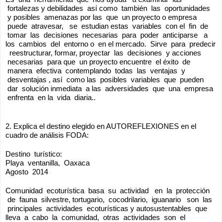
 fortalezas y debilidades  así como  también  las  oportunidades 
 y posibles  amenazas por las  que  un proyecto o empresa 
 puede  atravesar,   se  estudian estas  variables  con el  fin  de 
 tomar  las  decisiones  necesarias  para  poder  anticiparse   a 
los  cambios  del  entorno o  en el mercado.  Sirve  para  predecir 
  reestructurar, formar, proyectar  las  decisiones  y acciones 
 necesarias  para que  un proyecto encuentre  el éxito  de 
 manera  efectiva  contemplando  todas  las  ventajas  y 
 desventajas , así  como las  posibles  variables  que  pueden 
 dar  solución inmediata  a las  adversidades  que  una  empresa 
 enfrenta  en la  vida  diaria..
2. Explica el destino elegido en AUTOREFLEXIONES en el 
cuadro de análisis FODA:
Destino  turístico:  
Playa  ventanilla,  Oaxaca
Agosto  2014
Comunidad  ecoturística  basa  su  actividad   en  la  protección 
 de  fauna  silvestre, tortugario,  cocodrilario,  iguanario   son  las 
 principales  actividades  ecoturísticas y autosustentables  que 
lleva  a  cabo  la  comunidad,  otras  actividades  son  el 