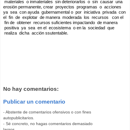
 materiales  o inmateriales  sin deteriorarlos  o  sin  causar  una 
erosión permanente, crear  proyectos  programas  o  acciones 
ya  sea  con ayuda  gubernamental o  por  iniciativa  privada  con 
el  fin  de  explotar  de manera  moderada  los  recursos   con el 
 fin de  obtener  recursos suficientes impactando  de manera 
 positiva  ya  sea  en el  ecosistema  o en la  sociedad  que 
 realiza  dicha  acción ssutentable.
No hay comentarios:
Publicar un comentario
- Abstente de comentarios ofensivos o con fines
autopublicitarios.
- Sé concreto, no hagas comentarios demasiado
largos.