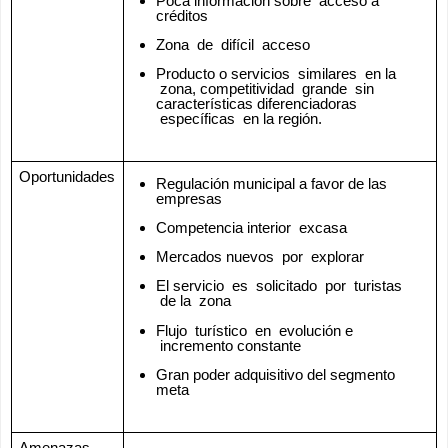
Poca información sobre  acceso a 
créditos
Zona  de  difícil  acceso
Producto o servicios  similares  en la 
 zona, competitividad  grande  sin 
características diferenciadoras 
 específicas  en la región.
Oportunidades
Regulación municipal a favor de las 
empresas
Competencia interior  excasa
Mercados nuevos  por  explorar
El servicio  es  solicitado  por  turistas 
 de la  zona
Flujo  turístico  en  evolución e 
 incremento constante
Gran poder adquisitivo del segmento 
meta
Amenazas