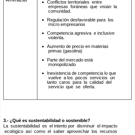
Conflictos territoriales  entre 
 empresas  foráneas  que  visian  la 
 comunidad.
Regulación desfavorable para  los 
 micro empresarios
Competencia agresiva  e inclusive 
 violenta.
Aumento de precio en materias 
 primas (gasolina)
Parte del mercado está 
 monopolizado 
Inexistencia de competencia lo que 
 vuelve  a los  pocos  servicios  un 
tanto  caros  para  la  calidad  del 
 servicio  que  se  oferta.
3.- ¿Qué es sustentabilidad o sostenible?
La  sustentabilidad  es  el intento por  disminuir  el impacto 
 ecológico  así  como  el  saber  aprovechar  los  recursos 