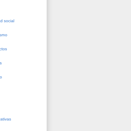
d social
ismo
ctos
s
ho
ativas