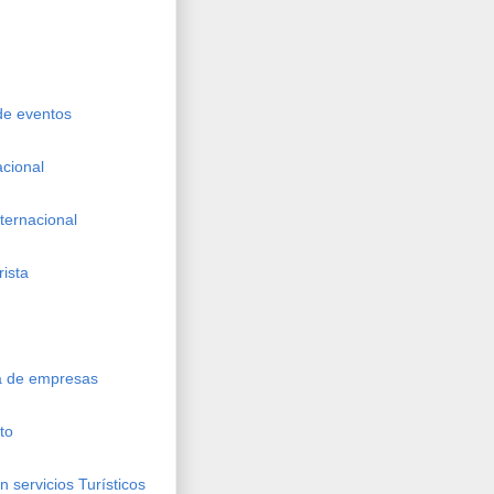
 de eventos
acional
nternacional
rista
ca de empresas
to
 servicios Turísticos