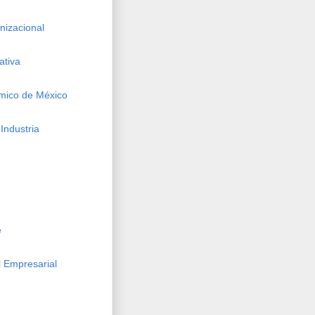
izacional
ativa
mico de México
Industria
e
 Empresarial