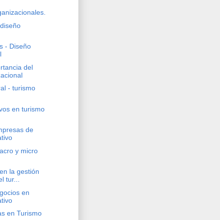
anizacionales.
 diseño
s - Diseño
l
rtancia del
acional
al - turismo
vos en turismo
mpresas de
ativo
acro y micro
en la gestión
 tur...
gocios en
ativo
as en Turismo