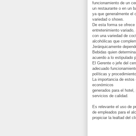
funcionamiento de un cen
un restaurante o en un ba
ya que generalmente el c
variedad o shows.
De esta forma se ofrece a
entretenimiento variado,
con una variedad de coct
alcohólicas que compleme
Jerárquicamente depend
Bebidas quien determina
acuerdo a lo estipulado p
El Gerente o jefe del ce
adecuado funcionamiento
políticas y procedimiento
La importancia de estos
económicos
generados para el hotel, 
servicios de calidad.
Es relevante el uso de p
de empleados para el alc
propiciar la lealtad del c