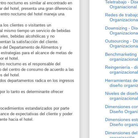
Teletrabajo - Di
tro nocturno es similar al encontrado en
Organiacional
r del hotel, presenta una gran diferencia
entro nocturno del hotel maneja una
Redes de trabajo
Organizaciona
 los clientes o visitantes un
Downsizing - Di
 al mismo tiempo un servicio de bebidas
Organizaciona
eles, bebidas alcohólicas y no
Outsourcing - D
ntan la satisfacción del cliente.
Organizaciona
e del Departamento de Alimentos y
 estrategias para el alcance de metas de
Benchmarketing 
or el hotel.
organizacional
ntro nocturno es el responsable del
Reingeniería - d
 del centro de consumo de acuerdo a las
organizacional
s del hotel.
Herramientas de 
 dos departamentos radica en los ingresos
diseño organiz
por lo tanto es determinante ofrecer
Niveles de diseñ
organizacional
Dimensiones con
rocedimientos estandarizados por parte
Diseño Organi
ance de expectativas del cliente y poder
liente hacia el hotel.
Dimensiones estr
Diseño organi
Dimensiones del 
organización