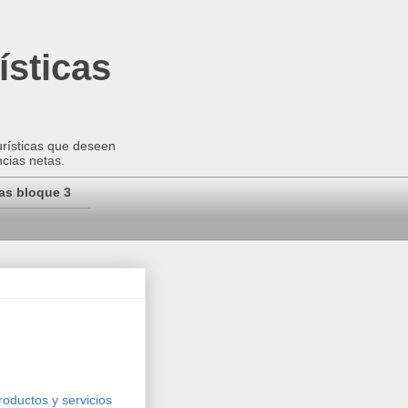
ísticas
urísticas que deseen
ncias netas.
as bloque 3
roductos y servicios