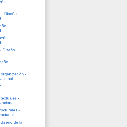
seño
 - Diseño
l
seño
l
iseño
l
- Diseño
iseño
organización -
acional
o
textuales -
zacional
ucturales -
zacional
diseño de la