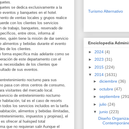
quetes.
uetes se dedica exclusivamente a la
Turismo Alternativo
de eventos y banquetes en el hotel.
ento de ventas locales y grupos realice
cuerde con los clientes los servicios
ón de trabajo, banquetes, reservado de
ecíficos, entre otros, informa al
s, quién tiene la misión de dar servicio
Enciclopedia Admini
e alimentos y bebidas durante el evento
des de los clientes.
►
2024
(4)
e forma específica más adelante como se
operación de este departamento con el
►
2023
(31)
las necesidades de los clientes que
►
2015
(224)
esultado de sus eventos.
▼
2014
(1631)
entretenimiento nocturno para sus
►
diciembre
(36)
mo pasa con otros centros de consumo,
►
octubre
(47)
ara visitantes del mercado local.
 servicio de entretenimiento nocturno
►
septiembre
(291
e habitación, tal es el caso de resorts
►
julio
(24)
todos los servicios incluidos en la tarifa
habitación, alimentos y bebidas ilimitadas,
▼
junio
(223)
ntretenimiento, impuestos y propinas), el
Diseño Organiza
 es ofrecer al huésped total
Contemporán
rma que no requieran salir Aunque el