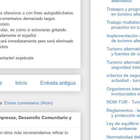
alternativo
Trabajos y prog
s ofensivos o con fines autopublicitarios.
en turismo alt
 comentarios demasiado largos.
Trabajo multidisc
stión.
proactivo en tu
las, es como si estuvieras gritando.
Implementación 
uadamente el español.
de turismo alt
cará inmediatamente pero será eliminado
sitos
Turismo alternati
y fuentes de c
ortante! exprésate
Turismo alternati
seguridad inter
criterios de segu
actividad - turi
e
Inicio
Entrada antigua
Organismos inte
involucrados en
NOM-TUR - Turis
 a:
Enviar comentarios (Atom)
Reglamentos - le
y protección a
presas, Desarrollo Comunitario y
Ley de equilibrio
del ambiente
on otros más recomendamos refinar tu
Normatividad del