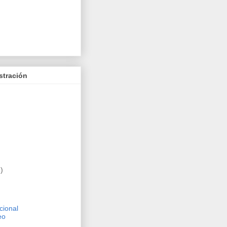
stración
)
cional
eo