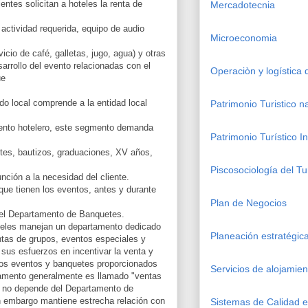
ntes solicitan a hoteles la renta de
Mercadotecnia
 actividad requerida, equipo de audio
Microeconomia
vicio de café, galletas, jugo, agua) y otras
sarrollo del evento relacionadas con el
Operaciòn y logística
ue
o local comprende a la entidad local
Patrimonio Turistico n
iento hotelero, este segmento demanda
Patrimonio Turístico I
es, bautizos, graduaciones, XV años,
Piscosociología del Tu
unción a la necesidad del cliente.
que tienen los eventos, antes y durante
Plan de Negocios
 el Departamento de Banquetes.
teles manejan un departamento dedicado
Planeación estratégi
entas de grupos, eventos especiales y
sus esfuerzos en incentivar la venta y
stos eventos y banquetes proporcionados
Servicios de alojamien
rtamento generalmente es llamado "ventas
" no depende del Departamento de
n embargo mantiene estrecha relación con
Sistemas de Calidad en