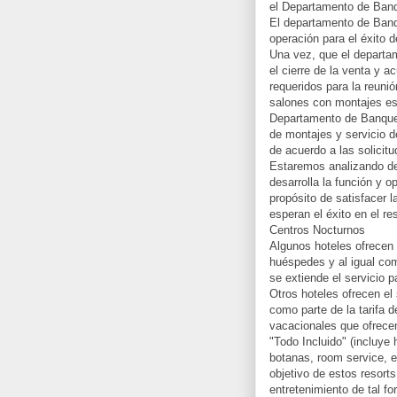
el Departamento de Ban
El departamento de Banq
operación para el éxito 
Una vez, que el departam
el cierre de la venta y a
requeridos para la reuni
salones con montajes esp
Departamento de Banquete
de montajes y servicio d
de acuerdo a las solicitu
Estaremos analizando d
desarrolla la función y 
propósito de satisfacer 
esperan el éxito en el r
Centros Nocturnos
Algunos hoteles ofrecen 
huéspedes y al igual co
se extiende el servicio p
Otros hoteles ofrecen el
como parte de la tarifa d
vacacionales que ofrecen 
"Todo Incluido" (incluye 
botanas, room service, e
objetivo de estos resorts
entretenimiento de tal fo