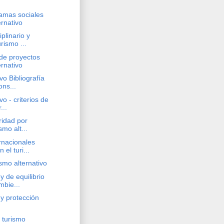
ramas sociales
ernativo
iplinario y
rismo ...
de proyectos
ernativo
vo Bibliografía
ons...
vo - criterios de
...
ridad por
smo alt...
rnacionales
 el turi...
mo alternativo
y de equilibrio
mbie...
 y protección
 turismo