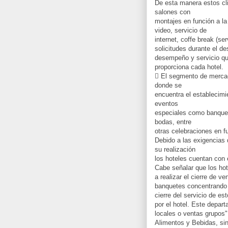
De esta manera estos clie
salones con
montajes en función a la
video, servicio de
internet, coffe break (ser
solicitudes durante el de
desempeño y servicio q
proporciona cada hotel.
 El segmento de mercad
donde se
encuentra el establecim
eventos
especiales como banquet
bodas, entre
otras celebraciones en f
Debido a las exigencias 
su realización
los hoteles cuentan con
Cabe señalar que los ho
a realizar el cierre de v
banquetes concentrando 
cierre del servicio de e
por el hotel. Este depa
locales o ventas grupos
Alimentos y Bebidas, si