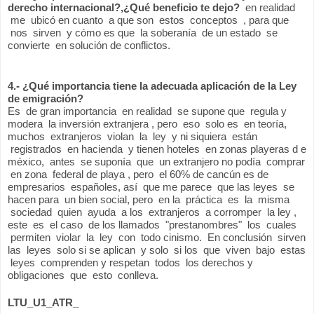
derecho internacional?,¿Qué beneficio te dejo? 
 en realidad 
 me  ubicó en cuanto  a que son  estos  conceptos  , para que 
 nos  sirven  y cómo es que  la soberanía  de un estado  se 
convierte  en solución de conflictos.
4.- ¿Qué importancia tiene la adecuada aplicación de la Ley 
de emigración?
Es  de gran importancia  en realidad  se supone que  regula y 
modera  la inversión extranjera , pero  eso  solo es  en teoría, 
muchos  extranjeros  violan  la  ley  y ni siquiera  están 
 registrados  en hacienda  y tienen hoteles  en zonas playeras d e 
méxico,  antes  se suponía  que  un extranjero no podía  comprar 
 en zona  federal de playa , pero  el 60% de cancún es de 
empresarios  españoles, así  que me parece  que las leyes  se 
hacen para  un bien social, pero  en la  práctica  es  la  misma 
 sociedad  quien  ayuda  a los  extranjeros  a corromper  la ley , 
este  es  el caso  de los llamados  "prestanombres"  los  cuales 
 permiten  violar  la  ley  con  todo cinismo.  En conclusión  sirven 
las  leyes  solo si se aplican  y solo  si los  que  viven  bajo  estas 
 leyes  comprenden y respetan  todos  los derechos y 
obligaciones  que  esto  conlleva.
LTU_U1_ATR_