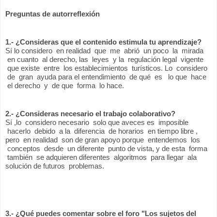
Preguntas de autorreflexión
1.- ¿Consideras que el contenido estimula tu aprendizaje?
Sí lo considero  en realidad  que  me  abrió  un poco  la  mirada 
 en cuanto  al derecho, las  leyes  y la  regulación legal  vigente 
 que existe  entre  los establecimientos  turísticos. Lo  considero 
 de  gran  ayuda para el entendimiento  de qué  es   lo que  hace 
 el derecho  y  de que  forma  lo hace.
2.- ¿Consideras necesario el trabajo colaborativo?
Sí ,lo  considero necesario  solo que aveces es  imposible 
 hacerlo  debido  a la  diferencia  de horarios  en tiempo libre , 
pero  en realidad  son de gran apoyo porque  entendemos  los 
 conceptos  desde  un diferente  punto de vista, y de esta  forma 
 también  se adquieren diferentes  algoritmos  para llegar  ala 
solución de futuros  problemas.
3.- ¿Qué puedes comentar sobre el foro "Los sujetos del 