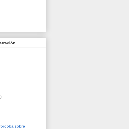
stración
)
Córdoba sobre