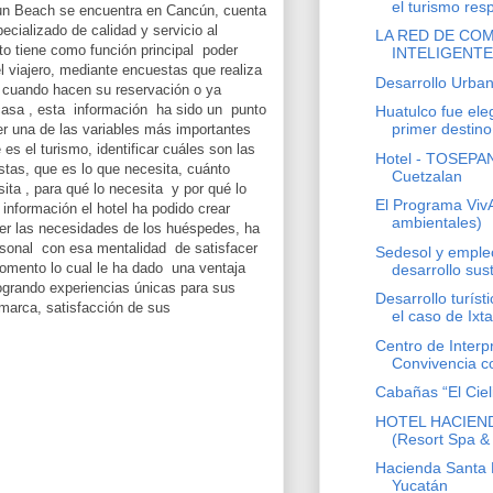
el turismo res
un Beach se encuentra en Cancún, cuenta
cializado de calidad y servicio al
LA RED DE CO
to tiene como función principal poder
INTELIGENT
l viajero, mediante encuestas que realiza
Desarrollo Urban
 cuando hacen su reservación o ya
casa , esta información ha sido un punto
Huatulco fue ele
primer destino
 una de las variables más importantes
es el turismo, identificar cuáles son las
Hotel - TOSEPAN
tas, que es lo que necesita, cuánto
Cuetzalan
ita , para qué lo necesita y por qué lo
El Programa VivA
 información el hotel ha podido crear
ambientales)
cer las necesidades de los huéspedes, ha
rsonal con esa mentalidad de satisfacer
Sedesol y emple
momento lo cual le ha dado una ventaja
desarrollo sus
ogrando experiencias únicas para sus
Desarrollo turíst
 marca, satisfacción de sus
el caso de Ixta
Centro de Interp
Convivencia co
Cabañas “El Cieli
HOTEL HACIEN
(Resort Spa &
Hacienda Santa
Yucatán