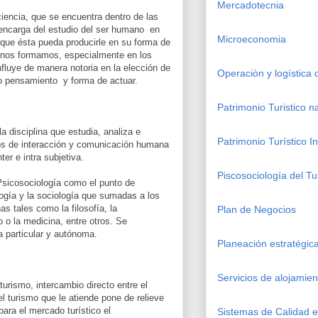
Mercadotecnia
iencia, que se encuentra dentro de las
 encarga del estudio del ser humano en
Microeconomia
a que ésta pueda producirle en su forma de
e nos formamos, especialmente en los
nfluye de manera notoria en la elección de
Operaciòn y logística
ro pensamiento y forma de actuar.
Patrimonio Turistico n
a disciplina que estudia, analiza e
Patrimonio Turístico I
sos de interacción y comunicación humana
ter e intra subjetiva.
Piscosociología del Tu
Psicosociología como el punto de
logía y la sociología que sumadas a los
as tales como la filosofía, la
Plan de Negocios
 o la medicina, entre otros. Se
a particular y autónoma.
Planeación estratégi
Servicios de alojamien
turismo, intercambio directo entre el
del turismo que le atiende pone de relieve
para el mercado turístico el
Sistemas de Calidad en