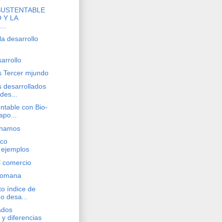
SUSTENTABLE
 Y LA
..
la desarrollo
arrollo
 Tercer mjundo
s desarrollados
des...
entable con Bio-
apo...
inamos
ico
- ejemplos
l comercio
 Romana
to índice de
no desa...
ados
 y diferencias