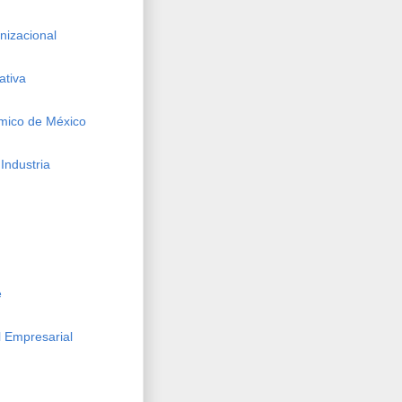
izacional
ativa
mico de México
Industria
e
 Empresarial