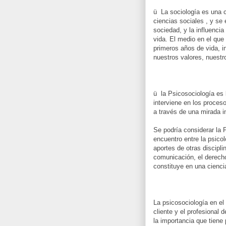
ü La sociología es una c
ciencias sociales , y se
sociedad, y la influenci
vida. El medio en el qu
primeros años de vida, i
nuestros valores, nuest
ü la Psicosociología es l
interviene en los proce
a través de una mirada in
Se podría considerar la 
encuentro entre la psico
aportes de otras disciplin
comunicación, el derecho
constituye en una cienci
La psicosociología en el 
cliente y el profesional 
la importancia que tiene 