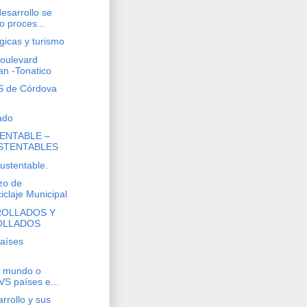
desarrollo se
 proces...
gicas y turismo
Boulevard
pan -Tonatico
S de Córdova
ado
ENTABLE –
STENTABLES
sustentable.
zo de
iclaje Municipal
ROLLADOS Y
OLLADOS
países
r mundo o
VS países e...
rrollo y sus