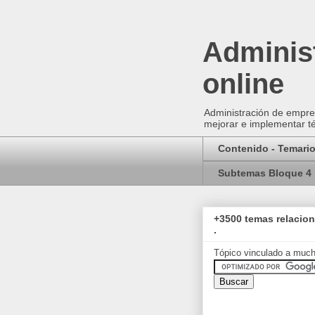
Administ
online
Administración de empres
mejorar e implementar té
Contenido - Temari
Subtemas Bloque 4
+3500 temas relacio
.
Tópico vinculado a muc