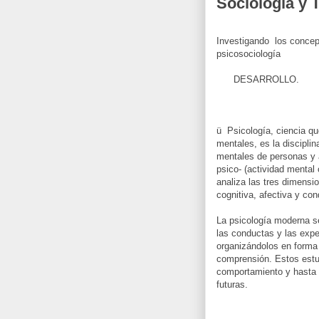
Sociología y 
Investigando los concept
psicosociología
DESARROLLO.
ü Psicología, ciencia qu
mentales, es la discipli
mentales de personas y a
psico- (actividad mental 
analiza las tres dimens
cognitiva, afectiva y con
La psicología moderna s
las conductas y las expe
organizándolos en forma 
comprensión. Estos estu
comportamiento y hasta 
futuras.