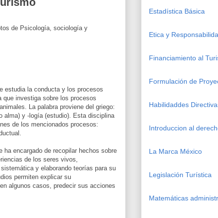
Turismo
Estadística Básica
os de Psicología, sociología y
Etica y Responsabilida
Financiamiento al Tur
Formulación de Proye
e estudia la conducta y los procesos
na que investiga sobre los procesos
Habilidaddes Directiva
nimales. La palabra proviene del griego:
o alma) y -logía (estudio). Esta disciplina
iones de los mencionados procesos:
Introduccion al derec
ductual.
e ha encargado de recopilar hechos sobre
La Marca México
riencias de los seres vivos,
sistemática y elaborando teorías para su
Legislación Turística
dios permiten explicar su
en algunos casos, predecir sus acciones
Matemáticas administr