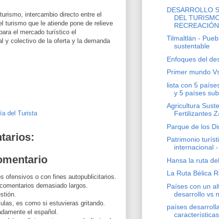
DESARROLLO 
turismo, intercambio directo entre el
DEL TURISMO
del turismo que le atiende pone de relieve
RECREACIÓN.
para el mercado turístico el
Tilmaltlán - Pueb
l y colectivo de la oferta y la demanda
sustentable
Enfoques del des
Primer mundo Vs
lista con 5 paíse
y 5 países sub
Agricultura Sust
Fertilizantes Z
ía del Turista
Parque de los D
tarios:
Patrimonio turíst
internacional 
omentario
Hansa la ruta de
La Ruta Bélica
s ofensivos o con fines autopublicitarios.
 comentarios demasiado largos.
Países con un al
desarrollo vs 
stión.
las, es como si estuvieras gritando.
países desarroll
uadamente el español.
características