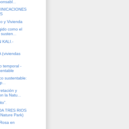
ponsabl...
MINICACIONES
ES
o y Vivienda
gido como el
 susten...
 KALI.-
 (viviendas
o temporal -
tentable
ico sustentable:
p...
retación y
n la Natu...
to”.
DA TRES RIOS
 Nature Park)
 Rosa en