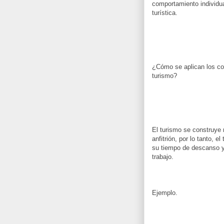
comportamiento individua
turística.
¿Cómo se aplican los co
turismo?
El turis­mo s­e cons­truye
anfitrión, por lo tanto, el
s­u tiempo de des­cans­o y
trabajo.
Ejemplo.