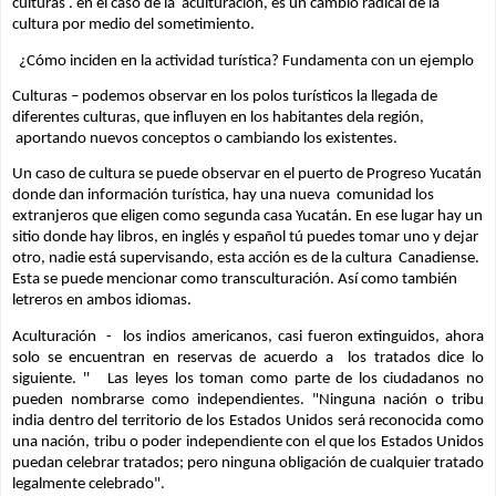
culturas . en el caso de la  aculturación, es un cambio radical de la 
cultura por medio del sometimiento.
  ¿Cómo inciden en la actividad turística? Fundamenta con un ejemplo
Culturas – podemos observar en los polos turísticos la llegada de 
diferentes culturas, que influyen en los habitantes dela región, 
 aportando nuevos conceptos o cambiando los existentes. 
Un caso de cultura se puede observar en el puerto de Progreso Yucatán 
donde dan información turística, hay una nueva  comunidad los 
extranjeros que eligen como segunda casa Yucatán. En ese lugar hay un 
sitio donde hay libros, en inglés y español tú puedes tomar uno y dejar 
otro, nadie está supervisando, esta acción es de la cultura  Canadiense. 
Esta se puede mencionar como transculturación. Así como también 
letreros en ambos idiomas.
Aculturación  -  los indios americanos, casi fueron extinguidos, ahora 
solo se encuentran en reservas de acuerdo a  los tratados dice lo 
siguiente. ''   Las leyes los toman como parte de los ciudadanos no 
pueden nombrarse como independientes. "Ninguna nación o tribu 
india dentro del territorio de los Estados Unidos será reconocida como 
una nación, tribu o poder independiente con el que los Estados Unidos 
puedan celebrar tratados; pero ninguna obligación de cualquier tratado 
legalmente celebrado".