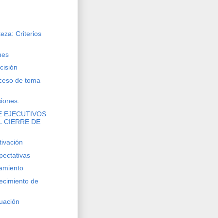
eza: Criterios
nes
cisión
oceso de toma
iones.
E EJECUTIVOS
L CIERRE DE
tivación
pectativas
zamiento
lecimiento de
luación