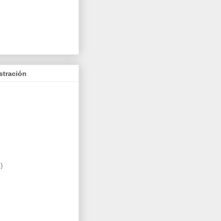
stración
)