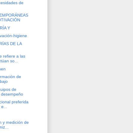
cesidades de
TEMPORÁNEAS
OTIVACIÓN
RÍA Y
ivación-higiene
ÍAS DE LA
efiere a las
túan so...
men
ormación de
bajo
uipos de
to desempeño
cional preferida
 e...
n y medición de
niz...