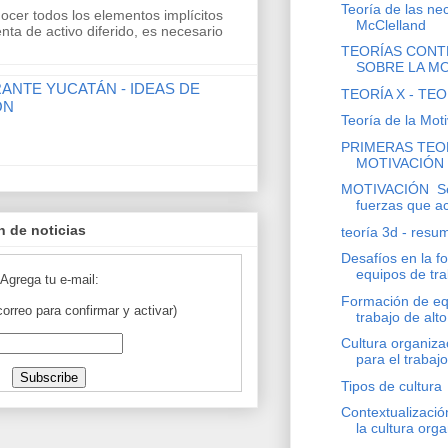
Teoría de las ne
ocer todos los elementos implícitos
McClelland
nta de activo diferido, es necesario
TEORÍAS CON
SOBRE LA M
ANTE YUCATÁN - IDEAS DE
TEORÍA X - TEO
ÓN
Teoría de la Mot
PRIMERAS TEOR
MOTIVACIÓN
MOTIVACIÓN Se r
fuerzas que ac
n de noticias
teoría 3d - resu
Desafíos en la f
equipos de tra
Agrega tu e-mail:
Formación de eq
correo para confirmar y activar)
trabajo de al
Cultura organiza
para el trabajo
Tipos de cultura
Contextualizació
la cultura orga