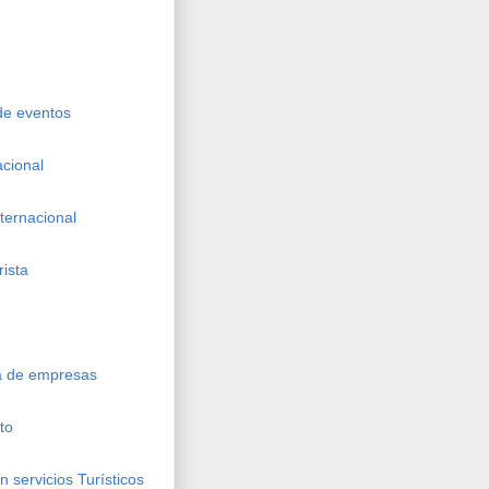
 de eventos
acional
nternacional
rista
ca de empresas
to
 servicios Turísticos