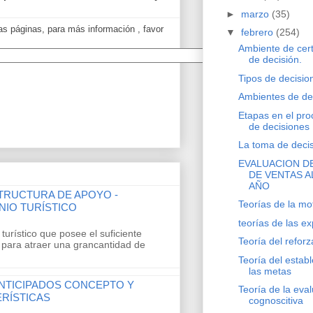
►
marzo
(35)
as páginas, para más información , favor
▼
febrero
(254)
Ambiente de cert
de decisión.
Tipos de decisio
Ambientes de de
Etapas en el pr
de decisiones
La toma de decis
EVALUACION D
DE VENTAS A
AÑO
TRUCTURA DE APOYO -
Teorías de la mo
NIO TURÍSTICO
teorías de las ex
turístico que posee el suficiente
Teoría del refor
 para atraer una grancantidad de
Teoría del estab
las metas
NTICIPADOS CONCEPTO Y
Teoría de la eva
RÍSTICAS
cognoscitiva