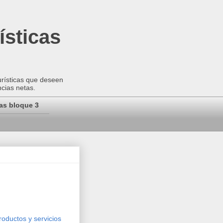
ísticas
urísticas que deseen
ncias netas.
as bloque 3
roductos y servicios