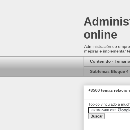
Administ
online
Administración de empres
mejorar e implementar té
Contenido - Temari
Subtemas Bloque 4
+3500 temas relacio
.
Tópico vinculado a muc