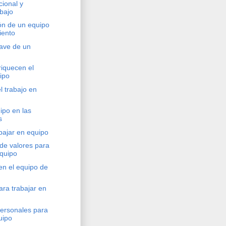
cional y
bajo
ón de un equipo
iento
ave de un
riquecen el
ipo
l trabajo en
ipo en las
s
bajar en equipo
de valores para
equipo
 en el equipo de
ara trabajar en
personales para
uipo