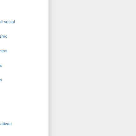
d social
ismo
ctos
s
ho
ativas