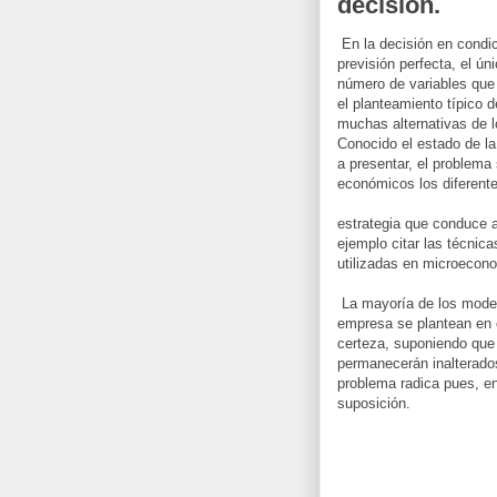
decisión.
En la decisión en condic
previsión perfecta, el ú
número de variables que 
el planteamiento típico 
muchas alternativas de 
Conocido el estado de l
a presentar, el problema
económicos los diferente
estrategia que conduce 
ejemplo citar las técnic
utilizadas en microecon
La mayoría de los modelo
empresa se plantean en
certeza, suponiendo que 
permanecerán inalterado
problema radica pues, en
suposición.