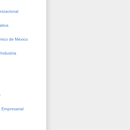
izacional
ativa
mico de México
Industria
e
 Empresarial