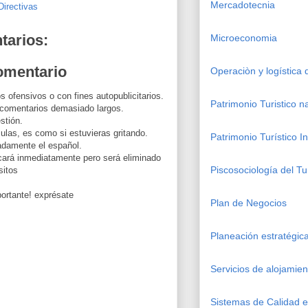
Mercadotecnia
Directivas
tarios:
Microeconomia
omentario
Operaciòn y logística
s ofensivos o con fines autopublicitarios.
Patrimonio Turistico n
 comentarios demasiado largos.
stión.
las, es como si estuvieras gritando.
Patrimonio Turístico I
uadamente el español.
cará inmediatamente pero será eliminado
Piscosociología del Tu
sitos
ortante! exprésate
Plan de Negocios
Planeación estratégi
Servicios de alojamien
Sistemas de Calidad en