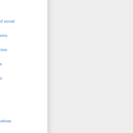
d social
ismo
ctos
s
ho
ativas