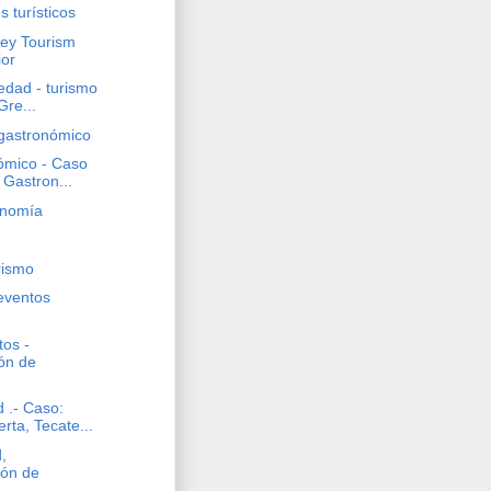
 turísticos
rey Tourism
or
edad - turismo
Gre...
gastronómico
ómico - Caso
 Gastron...
onomía
rismo
 eventos
tos -
ión de
 .- Caso:
ta, Tecate...
,
ión de