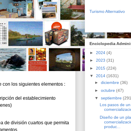
Turismo Alternativo
Enciclopedia Admini
►
2024
(4)
►
2023
(31)
►
2015
(224)
▼
2014
(1631)
►
diciembre
(36)
e con los siguientes elementos : 
►
octubre
(47)
ipción del establecimiento 
▼
septiembre
(291
Los pasos de un
genes) 
comercializaci
Diseño de un pl
comercializac
 de división cuartos que permita 
produc...
tamentos 