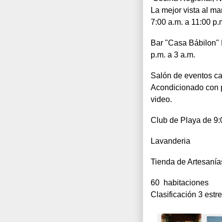
La mejor vista al mar
7:00 a.m. a 11:00 p.
Bar "Casa Bábilon" L
p.m. a 3 a.m. 
Salón de eventos c
Acondicionado con p
video. 
Club de Playa de 9
Lavanderia 
Tienda de Artesanía
60  habitaciones
Clasificación 3 estre