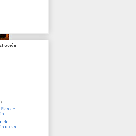
stración
)
 Plan de
ón
an de
ión de un