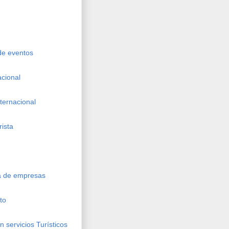
 de eventos
acional
nternacional
rista
ca de empresas
to
 servicios Turísticos