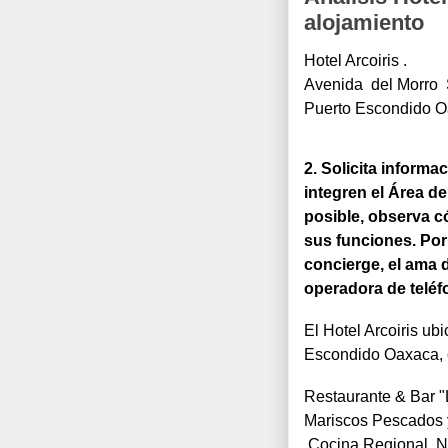
alojamiento
Hotel Arcoiris .
Avenida  del Morro 
Puerto Escondido O
2. Solicita informa
integren el Área de
posible, observa có
sus funciones. Por 
concierge, el ama de
operadora de teléfo
El Hotel Arcoiris ub
Escondido Oaxaca, c
Restaurante & Bar "L
Mariscos Pescados 
 Cocina Regional, N