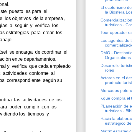
onal. 
El ecoturismo de
te  puesto  es para  el 
la Biosfera Los
e  los objetivos  de la empresa , 
Comercializació
turísticos.- Ca
as  a  seguir  y  verifica  los 
as estrategias  para  crear  los 
Tour operador es
abajo.
Los agentes de l
comercializaci
set  se encarga  de coordinar  el 
DMO - Destinat
Organizations 
ación entre departamentos, 
Desarrollo turíst
nal y  verifica  que cada empleado 
roles
  actividades  conforme  al 
Actores en el de
ios  correspondiente  según su 
producto turíst
Mercados potenci
¿qué compra el t
rdina  las  actividades  de los 
PLaneación de 
ara  poder  cumplir  con los 
turísticas - Bib
vidiendo los  tiempos  y 
Hacia la elabora
estratégico d
Matriz estratégi