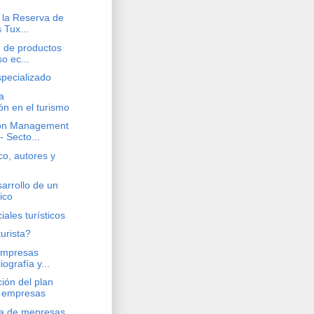
 la Reserva de
 Tux...
n de productos
so ec...
pecializado
a
ón en el turismo
ion Management
- Secto...
ico, autores y
sarrollo de un
ico
ales turísticos
urista?
empresas
liografía y...
ción del plan
e empresas
ca de mepresas