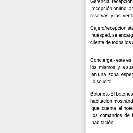
Gerencia  recepción.
 recepción online, a
reservas  y las  vent
Cajero/recepcionista.-
 huésped, se encargan
cliente de todos los 
Concierge.- este es  
los  mismos  y  a sus
 en una  zona  especi
 lo solicite.
Botones.-El botones 
habitación mostrándo
 que  cuenta  el hote
 los  comandos  de  l
 habitación.