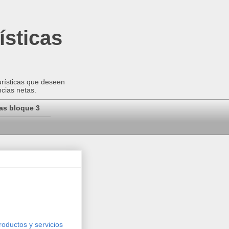
ísticas
urísticas que deseen
ncias netas.
as bloque 3
roductos y servicios