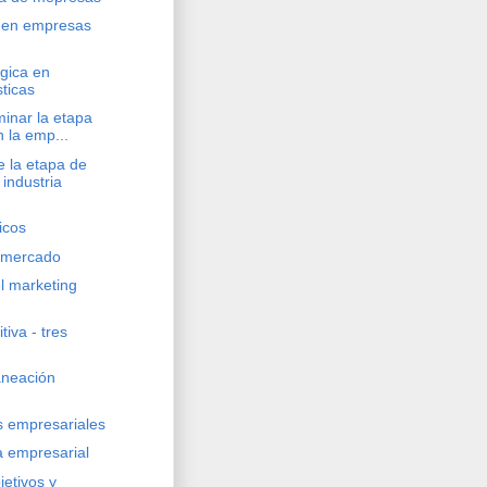
a en empresas
égica en
ticas
inar la etapa
 la emp...
 la etapa de
industria
icos
e mercado
 marketing
iva - tres
aneación
s empresariales
a empresarial
jetivos y