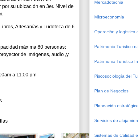
Mercadotecnia
 por su ubicación en 3er. Nivel de 
m. 
Microeconomia
ibros, Artesanías y Ludoteca de 6 
Operaciòn y logística
Patrimonio Turistico n
apacidad máxima 80 personas; 
royector de imágenes, audio ,y 
Patrimonio Turístico I
:00am a 11:00 pm 
Piscosociología del Tu
Plan de Negocios
s 
Planeación estratégi
Servicios de alojamien
llas
Sistemas de Calidad en