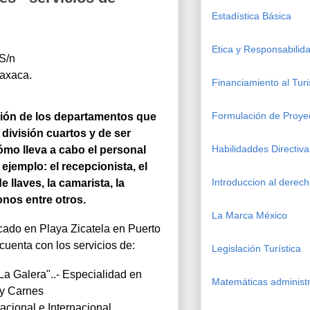
Estadística Básica
Etica y Responsabilida
 S/n
axaca.
Financiamiento al Tur
Formulación de Proye
ción de los departamentos que 
 división cuartos y de ser 
Habilidaddes Directiva
mo lleva a cabo el personal 
ejemplo: el recepcionista, el 
Introduccion al derec
 llaves, la camarista, la 
nos entre otros. 
La Marca México
icado en Playa Zicatela en Puerto 
uenta con los servicios de: 
Legislación Turística
a Galera"..- Especialidad en 
Matemáticas administr
y Carnes 
acional e Internacional. 