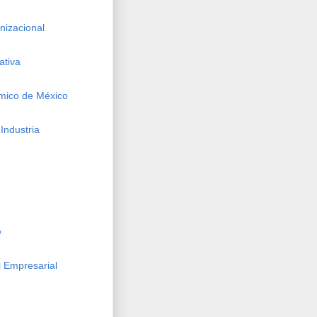
izacional
ativa
mico de México
Industria
e
 Empresarial