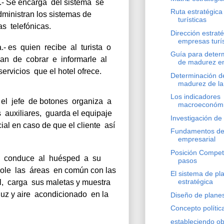
- Se encarga  del sistema  se 
Ruta estratégic
dministran los sistemas de 
turísticas
as  telefónicas.
Dirección estrat
empresas turís
 es  quien  recibe  al  turista  o 
Guía para determ
  de  cobrar  e  informarle  al 
de madurez en
servicios  que el hotel ofrece.
Determinación de
madurez de la 
Los indicadores
el  jefe  de botones  organiza  a 
macroeconóm
  auxiliares,  guarda el equipaje 
Investigación d
al en caso de que el cliente  así 
Fundamentos del
empresarial
Posición Competit
 conduce  al  huésped  a  su 
pasos
le  las  áreas  en común con las 
El sistema de pl
estratégica
l,  carga  sus maletas y muestra 
uz y aire  acondicionado  en la 
Diseño de plane
Concepto polític
estableciendo ob