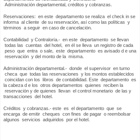
 Administración departamental, créditos y cobranzas.
Reservaciones:  en este  departamento se realiza  el check in se 
informa  al cliente  de su reservación, así como las políticas  y 
términos  a seguir  en caso de cancelación.
Contabilidad  y Contraloría.-  en este  departamento  se llevan 
 todas las  cuentas  del hotel,  en él se lleva  un registro de cada 
 peso  que  entra  o sale,  este  departamento  es avisado d e una 
 reservación  y del monto de la  misma.
Administración departamental.-  donde  el supervisor  en turno 
 checa  que  todas las reservaciones  y los montos establecidos 
 coincidan con los  libros  de contabilidad. Este  departamento  es 
la cabeza d e los  otros departamentos  quienes  reciben la 
 reservación y de quienes  llevan  el control monetario  de las y 
transacciones  del hotel.
Créditos  y cobranzas.- este  es  el departamento  que  se 
encarga  de emitir  cheques  con fines  de pagar  o reembolsar 
algunos  servicios  adquiridos  por el hotel. 