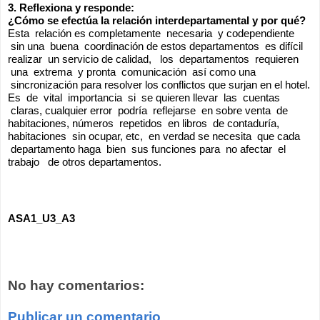
3. Reflexiona y responde: 
¿Cómo se efectúa la relación interdepartamental y por qué? 
Esta  relación es completamente  necesaria  y codependiente 
 sin una  buena  coordinación de estos departamentos  es difícil 
realizar  un servicio de calidad,   los  departamentos  requieren 
 una  extrema  y pronta  comunicación  así como una 
 sincronización para resolver los conflictos que surjan en el hotel. 
Es  de  vital  importancia  si  se quieren llevar  las  cuentas 
 claras, cualquier error  podría  reflejarse  en sobre venta  de 
habitaciones, números  repetidos  en libros  de contaduría, 
habitaciones  sin ocupar, etc,  en verdad se necesita  que cada 
 departamento haga  bien  sus funciones para  no afectar  el 
trabajo   de otros departamentos.
ASA1_U3_A3
No hay comentarios:
Publicar un comentario