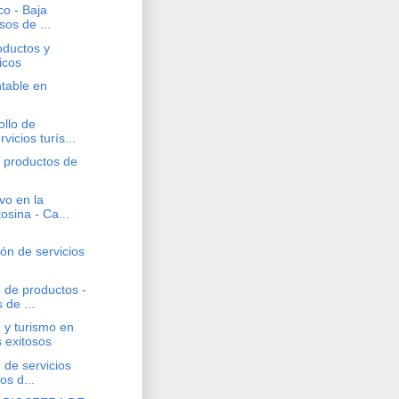
co - Baja
sos de ...
oductos y
ticos
ntable en
llo de
vicios turís...
 productos de
vo en la
osina - Ca...
ón de servicios
 de productos -
 de ...
 y turismo en
 exitosos
 de servicios
os d...