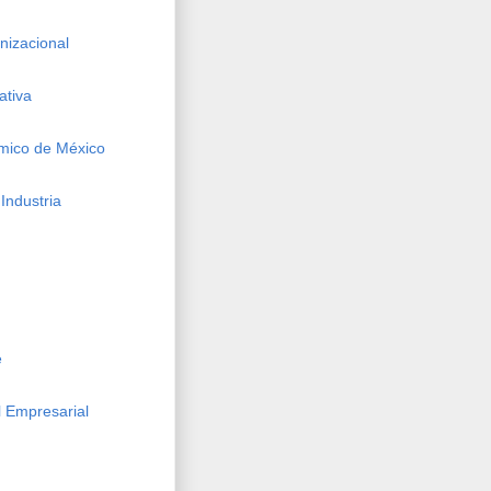
izacional
ativa
mico de México
Industria
e
 Empresarial