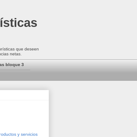
ísticas
urísticas que deseen
ncias netas.
as bloque 3
roductos y servicios