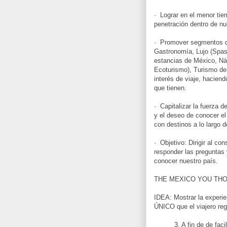
· Lograr en el menor tie
penetración dentro de nu
· Promover segmentos de
Gastronomía, Lujo (Spas
estancias de México, Náu
Ecoturismo), Turismo de 
interés de viaje, haciend
que tienen.
· Capitalizar la fuerza
y el deseo de conocer el
con destinos a lo largo d
· Objetivo: Dirigir al co
responder las preguntas 
conocer nuestro país.
THE MEXICO YOU TH
IDEA: Mostrar la experie
ÚNICO que el viajero re
3. A fin de de facilitar