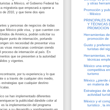
y otras herrami
 turistas a México, el Gobierno Federal ha
ica migratoria que empezará a operar a
Promoción y publi
yo de 2010, y que tiene dos ejes
- México
PRINCIPALES 
Y TÉCNICAS 
rantes y personas de negocios de todas
PROMOCION Y
s que México pide visa, y que cuenten con
Unidos de América, podrán solicitar su
Herramientas de 
promoción de u
lquier punto de internación, portando
origen sin necesidad de presentar visa
Gusto y preferen
las visas mexicanas continúan siendo
turistas del sig
 proceso de internación al país. En
Herramientas, in
mentos que se presenten a la autoridad
técnicas empl
álidos y vigentes.
México una emp
competitiva en
turismo
ncontraste, por tu experiencia y lo que
e o a través de cualquier otro medio,
México ¿pierde c
 estrategias que cualquier destino
en materia de 
ícalas.
Estrategias de d
actividad turíst
ico se han implementado diferentes
nriquecer la publicidad dándole color al
México y el com
turístico , la i
s es la implementación del programa
acias a su desarrollo y nombramiento en