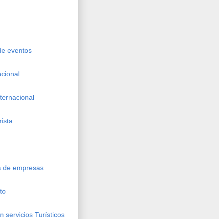
 de eventos
acional
nternacional
rista
ca de empresas
to
 servicios Turísticos