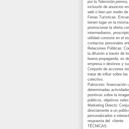
por la Televisión,prensa, 
inclusión de anuncios en 
web o bien por medio de 
Ferias Turísticas: Encue
tienen lugar en la misma
promocionar la oferta co
intermediarios, proscrip
utilidad consiste en el 
contactos personales ent
Relaciones Públicas: Co
la difusión a través de 
buena propaganda, es dec
empresa o destinos y sus
Conjunto de acciones te
tratar de influir sobre l
colectivo.
Patrocinio: financiación 
determinadas actividades
positivos sobre la image
públicos, objetivos sele
Marketing Directo: Conju
directamente a un públic
personalizados e interact
respuesta del cliente.
TÉCNICAS: