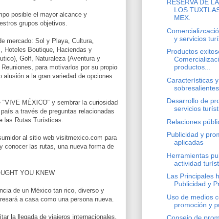
RESERVA DE LA
LOS TUXTLAS
mpo posible el mayor alcance y
MEX.
estros grupos objetivos.
Comercializcaci
y servicios turís
 mercado: Sol y Playa, Cultura,
, Hoteles Boutique, Haciendas y
Productos exitos
tico), Golf, Naturaleza (Aventura y
Comercializac
productos...
Reuniones, para motivarlos por su propio
o alusión a la gran variedad de opciones
Características 
sobresalientes 
Desarrollo de pr
 de "VIVE MÉXICO" y sembrar la curiosidad
servicios turíst
 país a través de preguntas relacionadas
e las Rutas Turísticas.
Relaciones públi
Publicidad y prom
nsumidor al sitio web visitmexico.com para
aplicadas
y conocer las rutas, una nueva forma de
Herramientas pub
actividad turíst
OUGHT YOU KNEW
Las Principales 
Publicidad y P
ncia de un México tan rico, diverso y
Uso de medios c
gresará a casa como una persona nueva.
promoción y pu
 la llegada de viajeros internacionales,
Consejo de promo