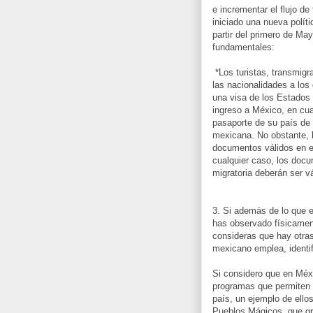
e incrementar el flujo de
iniciado una nueva polít
partir del primero de Ma
fundamentales:
*Los turistas, transmig
las nacionalidades a lo
una visa de los Estados 
ingreso a México, en cua
pasaporte de su país de 
mexicana. No obstante, 
documentos válidos en el
cualquier caso, los docu
migratoria deberán ser v
3. Si además de lo que e
has observado físicament
consideras que hay otras
mexicano emplea, identif
Si considero que en Méx
programas que permiten e
país, un ejemplo de ello
Pueblos Mágicos, que gr