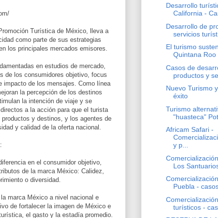
Desarrollo turísti
California - Ca
com/
Desarrollo de pr
oción Turística de México, lleva a
servicios turís
idad como parte de sus estrategias
El turismo suste
en los principales mercados emisores.
Quintana Roo
damentadas en estudios de mercado,
Casos de desarro
s de los consumidores objetivo, focus
productos y ser
e impacto de los mensajes. Como línea
Nuevo Turismo y
joran la percepción de los destinos
éxito
imulan la intención de viaje y se
Turismo alternati
rectos a la acción para que el turista
"huasteca" Pot
 productos y destinos, y los agentes de
idad y calidad de la oferta nacional.
Africam Safari -
Comercializaci
:
y p...
Comercialización
diferencia en el consumidor objetivo,
Los Santuarios
tributos de la marca México: Calidez,
Comercialización
rimiento o diversidad.
Puebla - casos
la marca México a nivel nacional e
Comercialización
tivo de fortalecer la imagen de México e
turísticos - cas
turística, el gasto y la estadía promedio.