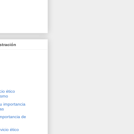
stración
cio ético
rismo
su importancia
as
importancia de
vicio ético