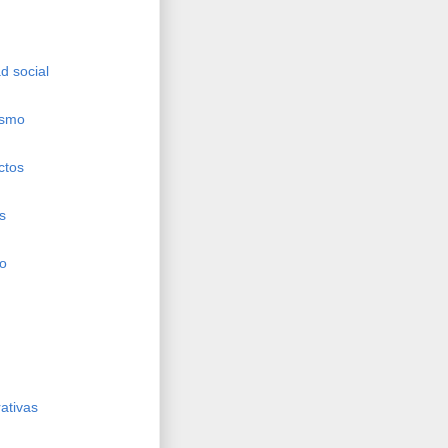
d social
ismo
ctos
s
ho
ativas