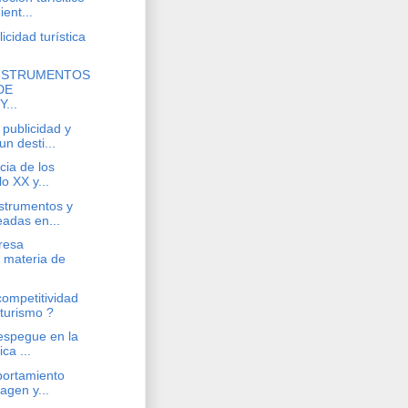
ent...
cidad turística
INSTRUMENTOS
DE
...
publicidad y
n desti...
cia de los
lo XX y...
strumentos y
eadas en...
resa
 materia de
ompetitividad
turismo ?
espegue en la
ica ...
portamiento
magen y...