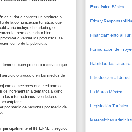
Estadística Básica
n es el dar a conocer un producto o
Etica y Responsabilida
dio de la comunicación turística, que
ubliciario incluye el marketing o
canzar la meta deseada o bien
Financiamiento al Tur
 promover o vender los productos, se
moción como de la publicidad.
Formulación de Proye
Habilidaddes Directiva
 tener un buen producto o servicio que
el servicio o producto en los medios de
Introduccion al derec
njunto de acciones que mediante de
an de incrementar la demanda a corto
La Marca México
s a los intermediarios, vendedores
proscriptores
Legislación Turística
er por medio de personas por medio del
e.
Matemáticas administr
: principalmente el INTERNET, seguido