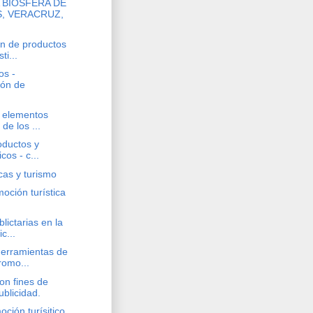
 BIOSFERA DE
, VERACRUZ,
ón de productos
ti...
os -
ión de
y elementos
de los ...
oductos y
icos - c...
cas y turismo
oción turística
lictarias en la
ic...
herramientas de
romo...
on fines de
blicidad.
ción turísitico