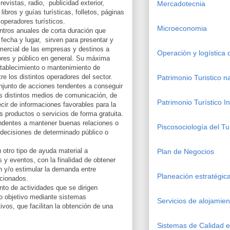
revistas, radio, publicidad exterior,
Mercadotecnia
libros y guías turísticas, folletos, páginas
operadores turísticos.
Microeconomia
ntros anuales de corta duración que
 fecha y lugar, sirven para presentar y
mercial de las empresas y destinos a
Operaciòn y logística
tores y público en general. Su máxima
establecimiento o mantenimiento de
re los distintos operadores del sector.
Patrimonio Turistico n
njunto de acciones tendentes a conseguir
los distintos medios de comunicación, de
Patrimonio Turístico I
ir de informaciones favorables para la
 productos o servicios de forma gratuita.
ndentes a mantener buenas relaciones o
Piscosociología del Tu
as decisiones de determinado público o
u otro tipo de ayuda material a
Plan de Negocios
 y eventos, con la finalidad de obtener
n y/o estimular la demanda entre
Planeación estratégi
ccionados.
nto de actividades que se dirigen
o objetivo mediante sistemas
Servicios de alojamien
ivos, que facilitan la obtención de una
Sistemas de Calidad en