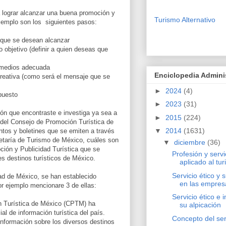
 lograr alcanzar una buena promoción y
Turismo Alternativo
 ejemplo son los siguientes pasos:
s que se desean alcanzar
o objetivo (definir a quien deseas que
e medios adecuada
Enciclopedia Admini
creativa (como será el mensaje que se
►
2024
(4)
puesto
►
2023
(31)
ón que encontraste e investiga ya sea a
►
2015
(224)
 del Consejo de Promoción Turística de
▼
2014
(1631)
tos y boletines que se emiten a través
retaría de Turismo de México, cuáles son
▼
diciembre
(36)
ción y Publicidad Turística que se
Profesión y servi
es destinos turísticos de México.
aplicado al tu
Servicio ético y 
ad de México, se han establecido
en las empres
por ejemplo mencionare 3 de ellas:
Servicio ético e 
n Turística de México (CPTM) ha
su alpicación
cial de información turística del país.
Concepto del ser
información sobre los diversos destinos