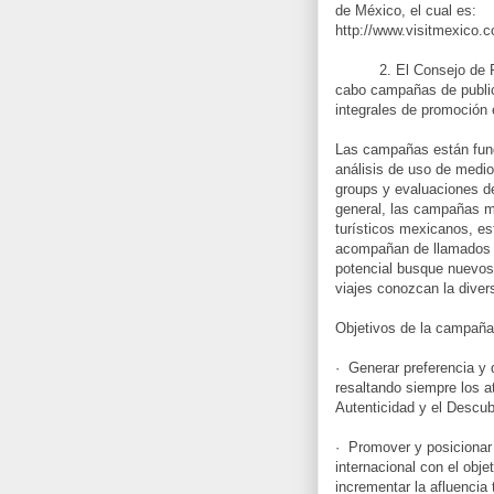
de México, el cual es:
http://www.visitmexico.
2. El Consejo de Prom
cabo campañas de public
integrales de promoción 
Las campañas están fun
análisis de uso de medio
groups y evaluaciones d
general, las campañas me
turísticos mexicanos, est
acompañan de llamados di
potencial busque nuevos
viajes conozcan la divers
Objetivos de la campaña
· Generar preferencia y 
resaltando siempre los a
Autenticidad y el Descub
· Promover y posicionar 
internacional con el obje
incrementar la afluencia 