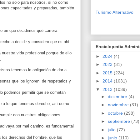
rlos no solo para nosotros, si no como
sonas capacitadas y preparadas, también
Turismo Alternativo
 en que decidimos qué carrera
recho a decidir y considero que es ahí
Enciclopedia Admini
 nuestra vida profesional porque de ello
►
2024
(4)
,
►
2023
(31)
istas tenemos la obligación de dar a
►
2015
(224)
►
2014
(1631)
sonas que los ignoren, de respetarlos y
▼
2013
(1039)
No podemos permitir que se cometan
►
diciembre
(4)
to a lo que tenemos derecho, así como
►
noviembre
(31)
►
octubre
(298)
umplir con nuestras obligaciones.
►
septiembre
(73)
edad vaya por mal camino, es fundamental
►
julio
(72)
los derechos del hombre, que los
►
junio
(110)