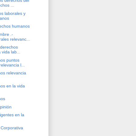
os derechos del
chos ...
os laborales y
anos
erechos humanos
mbre .-
ales relevanc...
 dderechos
vida lab...
os puntos
elevancia l...
os relevancia
s en la vida
nos
opinión
vigentes en la
 Corporativa