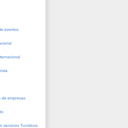
 de eventos
acional
nternacional
rista
ca de empresas
to
 servicios Turísticos