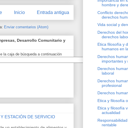
Importancia en l
hombre y dere
e
Inicio
Entrada antigua
Conflicto derech
derechos hum
Vida social y d
 a:
Enviar comentarios (Atom)
Derechos del ho
derechos labor
presas, Desarrollo Comunitario y
Etica filosofía y
humanos en la 
e la caja de búsqueda a continuación
Derechos human
importantes y r
Derechos human
laboral
Derechos humano
profesional
Derechos huma
Etica y filosofía 
Etica y filosofía 
actualidad
 Y ESTACIÓN DE SERVICIO
Responsabilidad
rentable
de un establecimiento de alimentos y