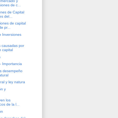
 mercado y
iones de c...
nes de Capital
s del...
ones de capital
e pr...
e Inversiones
s causadas por
 capital
s
 - Importancia
cos desempeño
atural
al y ley natura
ón y
ven los
os de la l...
ón