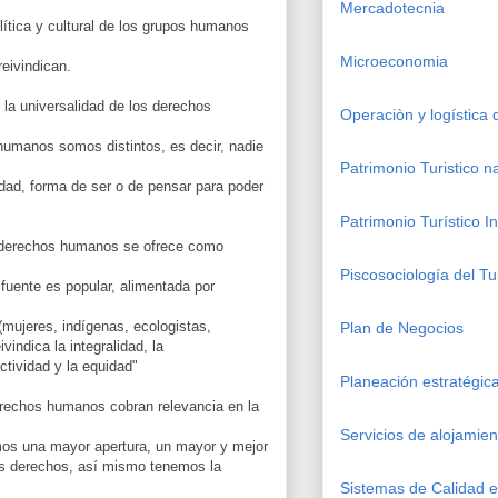
Mercadotecnia
olítica y cultural de los grupos humanos
Microeconomia
reivindican.
a universalidad de los derechos
Operaciòn y logística
humanos somos distintos, es decir, nadie
Patrimonio Turistico n
idad, forma de ser o de pensar para poder
Patrimonio Turístico I
derechos humanos se ofrece como
Piscosociología del Tu
 fuente es popular, alimentada por
(mujeres, indígenas, ecologistas,
Plan de Negocios
ivindica la integralidad, la
ctividad y la equidad"
Planeación estratégi
erechos humanos cobran relevancia en la
Servicios de alojamien
mos una mayor apertura, un mayor y mejor
s derechos, así mismo tenemos la
Sistemas de Calidad en