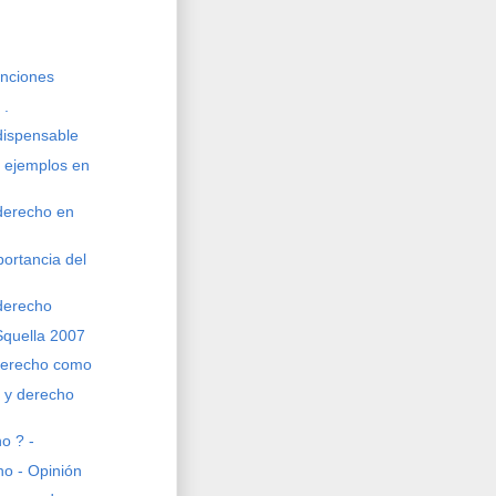
unciones
 .
dispensable
s ejemplos en
 derecho en
portancia del
 derecho
quella 2007
derecho como
o y derecho
o ? -
o - Opinión