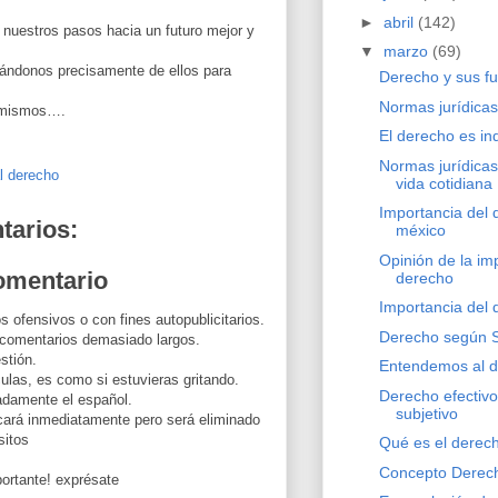
►
abril
(142)
 nuestros pasos hacia un futuro mejor y
▼
marzo
(69)
iándonos precisamente de ellos para
Derecho y sus f
Normas jurídicas
s mismos….
El derecho es in
Normas jurídica
al derecho
vida cotidiana
Importancia del
tarios:
méxico
Opinión de la im
omentario
derecho
Importancia del
s ofensivos o con fines autopublicitarios.
Derecho según S
 comentarios demasiado largos.
stión.
Entendemos al 
las, es como si estuvieras gritando.
Derecho efectiv
uadamente el español.
subjetivo
cará inmediatamente pero será eliminado
sitos
Qué es el derech
Concepto Derech
ortante! exprésate