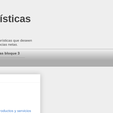
ísticas
urísticas que deseen
ncias netas.
as bloque 3
roductos y servicios