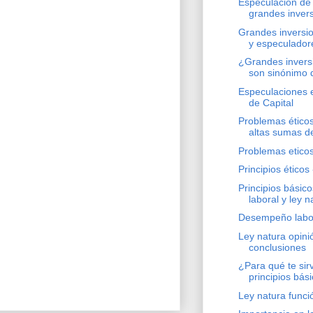
Especulación de
grandes invers
Grandes inversio
y especuladore
¿Grandes inversi
son sinónimo d
Especulaciones 
de Capital
Problemas ético
altas sumas de
Problemas etico
Principios éticos
Principios bási
laboral y ley n
Desempeño labor
Ley natura opini
conclusiones
¿Para qué te sir
principios básic
Ley natura funci