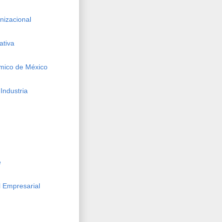
izacional
ativa
mico de México
Industria
e
 Empresarial