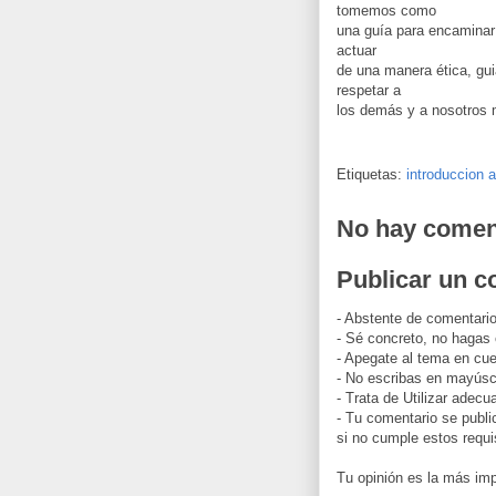
tomemos como
una guía para encaminar
actuar
de una manera ética, gu
respetar a
los demás y a nosotro
Etiquetas:
introduccion 
No hay comen
Publicar un c
- Abstente de comentario
- Sé concreto, no hagas
- Apegate al tema en cue
- No escribas en mayúscu
- Trata de Utilizar adec
- Tu comentario se publi
si no cumple estos requi
Tu opinión es la más imp