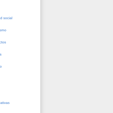
d social
ismo
ctos
s
ho
ativas