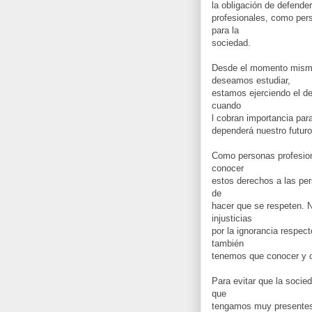
la obligación de defende
profesionales, como per
para la
sociedad.
Desde el momento mismo
deseamos estudiar,
estamos ejerciendo el de
cuando
l cobran importancia para
dependerá nuestro futuro
Como personas profesion
conocer
estos derechos a las per
de
hacer que se respeten. 
injusticias
por la ignorancia respec
también
tenemos que conocer y c
Para evitar que la soci
que
tengamos muy presentes 